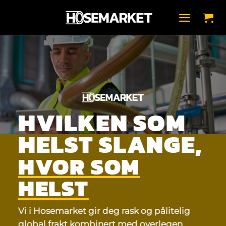
Skip
to
content
HVILKEN SOM
HELST SLANGE
,
HVOR SOM
HELST
Vi i Hosemarket gir deg rask og pålitelig
global frakt kombinert med overlegen