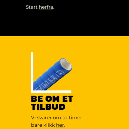
Start
herfra
.
BE OM ET
TILBUD
Vi svarer om to timer –
bare klikk
her
.