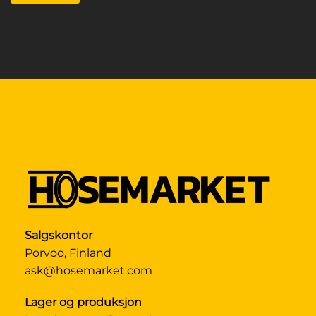
Salgskontor
Porvoo, Finland
ask@hosemarket.com
Lager og produksjon