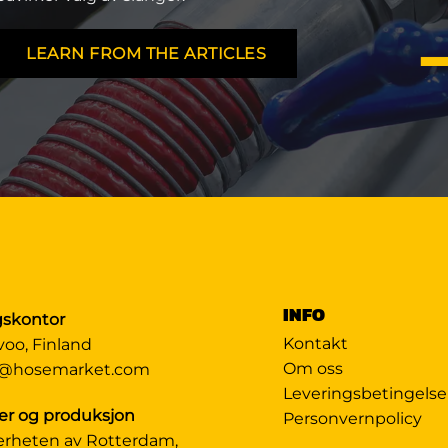
LEARN FROM THE ARTICLES
INFO
gskontor
Kontakt
voo, Finland
Om oss
@hosemarket.com
Leveringsbetingelse
er og produksjon
Personvernpolicy
ærheten av Rotterdam,