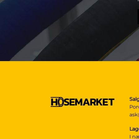
Sal
Por
ask
Lag
I n