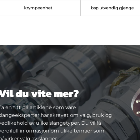
krympeenhet
bsp utvendig gjenge
Vil du vite mer?
Ta en titt på artiklene som våre
slangeeksperter har skrevet om valg, bruk og
vedlikehold av ulike slangetyper. Du vil få
verdifull informasjon om ulike temaer som
påvirker valg av slanger.