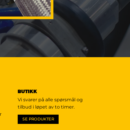
BUTIKK
Vi svarer på alle spørsmål og
tilbud i løpet av to timer.
r
SE PRODUKTER