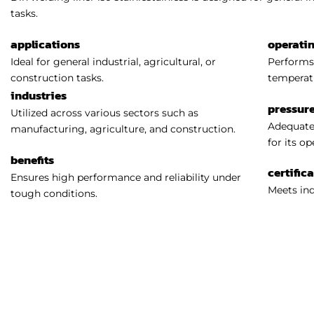
tasks.
applications
operati
Ideal for general industrial, agricultural, or
Performs 
construction tasks.
temperat
industries
pressure
Utilized across various sectors such as
Adequatel
manufacturing, agriculture, and construction.
for its o
benefits
certific
Ensures high performance and reliability under
Meets ind
tough conditions.