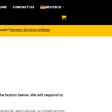
 UNS
CONTACT US
DEUTSCH
bauen?
Senden Sie eine Anfrage.
the button below. We will respond to
dustrial, agricultural, or construction