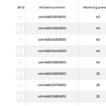
bild
artikelnummer
working pre
coh466005106510
40
coh466005206510
40
coh466005306510
40
coh466005406510
40
coh466005506510
40
coh466005606510
25
coh466005706510
25
coh466005806510
25