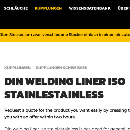
SCHLÄUCHE
KUPPLUNGEN
WISSENSDATENBANK
ÜBER
ßten Stecker, um zwei verschiedene Stecker einfach in einen einzu
KUPPLUNGEN
KUPPLUNGEN SCHWEISSEN
/
DIN WELDING LINER ISO
STAINLESTAINLESS
Request a quote for the product you want easily by pressing 
you with an offer
within two hours
.
Din welding liner iso stainlestainless is designed for general in