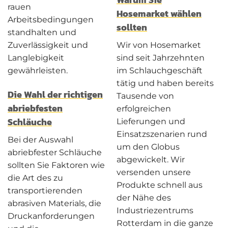
rauen
Hosemarket wählen
Arbeitsbedingungen
sollten
standhalten und
Wir von Hosemarket
Zuverlässigkeit und
sind seit Jahrzehnten
Langlebigkeit
im Schlauchgeschäft
gewährleisten.
tätig und haben bereits
Die Wahl der richtigen
Tausende von
abriebfesten
erfolgreichen
Schläuche
Lieferungen und
Einsatzszenarien rund
Bei der Auswahl
um den Globus
abriebfester Schläuche
abgewickelt. Wir
sollten Sie Faktoren wie
versenden unsere
die Art des zu
Produkte schnell aus
transportierenden
der Nähe des
abrasiven Materials, die
Industriezentrums
Druckanforderungen
Rotterdam in die ganze