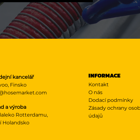
INFORMACE
dejní kancelář
Kontakt
voo, Finsko
O nás
@hosemarket.com
Dodací podmínky
ad a výroba
Zásady ochrany oso
aleko Rotterdamu,
údajů
ní Holandsko