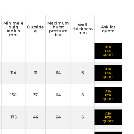
minimale
maximum
wall
buig
outside
burst
ask for
thickness
radius
⌀
pressure
quote
mm
mm
bar
ASK
FOR
QUOTE
ASK
114
31
64
6
FOR
QUOTE
ASK
150
37
64
6
FOR
QUOTE
ASK
175
44
64
6
FOR
QUOTE