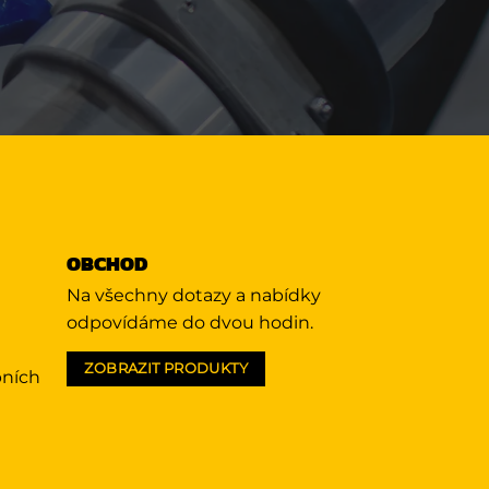
OBCHOD
Na všechny dotazy a nabídky
odpovídáme do dvou hodin.
ZOBRAZIT PRODUKTY
bních