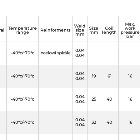
max.
weld
temperature
size
coil
work
ral
reinforments
size
range
mm
length
pressure
mm
bar
0.04
-40°c/+70°c
ocelová spirála
0.04
0.04
-40°c/+70°c
19
61
16
0.04
0.04
-40°c/+70°c
25
40
16
0.04
0.04
-40°c/+70°c
32
40
16
0.04