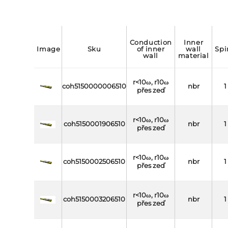
conduction
inner
image
sku
of inner
wall
spi
wall
material
r<10ω, r10ω
coh5150000006510
nbr
1
přes zeď
r<10ω, r10ω
coh5150001906510
nbr
1
přes zeď
r<10ω, r10ω
coh5150002506510
nbr
1
přes zeď
r<10ω, r10ω
coh5150003206510
nbr
1
přes zeď