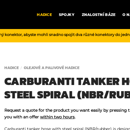
HADICE
SPOJKY
ZNALOSTNÍ BÁZE
O N
ný konektor, abyste mohli snadno spojit dva různé konektory do jed
HADICE
OLEJOVÉ A PALIVOVÉ HADICE
/
CARBURANTI TANKER H
STEEL SPIRAL (NBR/RU
Request a quote for the product you want easily by pressing 
you with an offer
within two hours
.
Carburanti tanker hose with steel spiral (NBR/rubber) is design