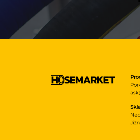
Pro
Por
ask
Skl
Ned
Již