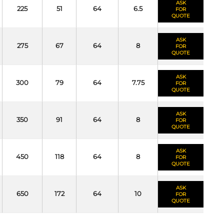
ASK
225
51
64
6.5
FOR
QUOTE
ASK
275
67
64
8
FOR
QUOTE
ASK
300
79
64
7.75
FOR
QUOTE
ASK
350
91
64
8
FOR
QUOTE
ASK
450
118
64
8
FOR
QUOTE
ASK
650
172
64
10
FOR
QUOTE