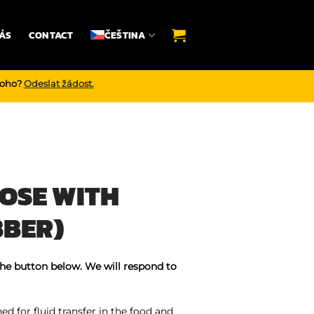
ÁS
CONTACT
ČEŠTINA
noho?
Odeslat žádost.
OSE WITH
BBER)
the button below. We will respond to
ed for fluid transfer in the food and