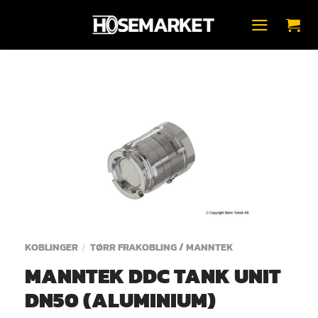
Skip
to
content
KOBLINGER
TØRR FRAKOBLING / MANNTEK
/
MANNTEK DDC TANK UNIT
DN50 (ALUMINIUM)