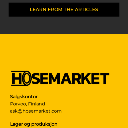
LEARN FROM THE ARTICLES
Salgskontor
Porvoo, Finland
ask@hosemarket.com
Lager og produksjon