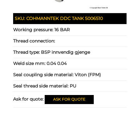
SKU:
COHMANNTEK DDC TANK 5006510
Working pressure:
16 BAR
Thread connection:
Thread type:
BSP innvendig gjenge
Weld size mm:
0.04 0.04
Seal coupling side material:
Viton (FPM)
Seal thread side material:
PU
Ask for quote:
ASK FOR QUOTE