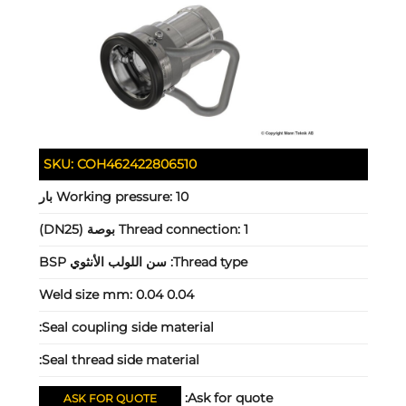
SKU:
COH462422806510
10 بار
Working pressure:
1 بوصة (DN25)
Thread connection:
Thread type:
سن اللولب الأنثوي BSP
Weld size mm:
0.04 0.04
Seal coupling side material:
Seal thread side material:
Ask for quote:
ASK FOR QUOTE