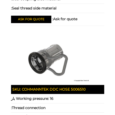
Seal thread side material:
Ask for quote:
ASK FOR QUOTE
SKU:
COHMANNTEK DDC HOSE 5006510
16 بار
Working pressure:
Thread connection: