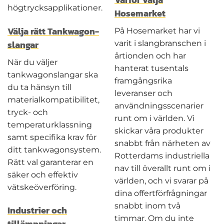
högtrycksapplikationer.
Hosemarket
Välja rätt Tankwagon-
På Hosemarket har vi
slangar
varit i slangbranschen i
årtionden och har
När du väljer
hanterat tusentals
tankwagonslangar ska
framgångsrika
du ta hänsyn till
leveranser och
materialkompatibilitet,
användningsscenarier
tryck- och
runt om i världen. Vi
temperaturklassning
skickar våra produkter
samt specifika krav för
snabbt från närheten av
ditt tankwagonsystem.
Rotterdams industriella
Rätt val garanterar en
nav till överallt runt om i
säker och effektiv
världen, och vi svarar på
vätskeöverföring.
dina offertförfrågningar
snabbt inom två
Industrier och
timmar. Om du inte
tillämpningar