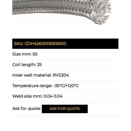
SKU:
COH4260005906510
Size mm:
50
Coil length:
25
Inner wall material:
RVS304
Temperature range:
-35°C/+120°C
Weld size mm:
0.04 0.04
Ask for quote:
ASK FOR QUOTE