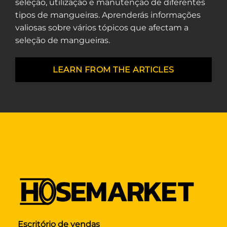
seleção, utilização e manutenção de diferentes
tipos de mangueiras. Aprenderás informações
valiosas sobre vários tópicos que afectam a
seleção de mangueiras.
LEARN FROM THE ARTICLES
Escritório de vendas