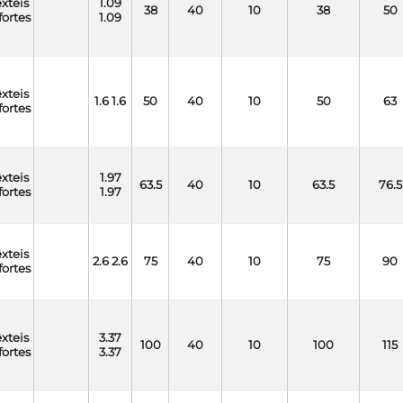
êxteis
1.09
38
40
10
38
50
fortes
1.09
êxteis
1.6 1.6
50
40
10
50
63
fortes
êxteis
1.97
63.5
40
10
63.5
76.5
fortes
1.97
êxteis
2.6 2.6
75
40
10
75
90
fortes
êxteis
3.37
100
40
10
100
115
fortes
3.37