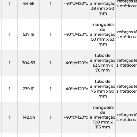
reforços t
1
64.66
1
-40°c/+120°c
alimentação
sintéticos 
38 mm x 50
mm
mangueira
de
reforços t
1
537.19
1
-40°c/+120°c
alimentação
sintéticos 
50 mm x 63
mm
tubo de
alimentação
reforços t
1
304.59
1
-40°c/+120°c
63,5 mm x
sintéticos 
76 mm
tubo de
alimentação
reforços t
1
239.61
1
-40°c/+120°c
75 mm x 90
sintéticos 
mm
mangueira
de
reforços t
1
142.04
1
-40°c/+120°c
alimentação
sintéticos 
100 mm x
115 mm