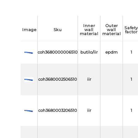
inner
outer
safety
image
sku
wall
wall
factor
material
material
coh3680000006510
butilo/iir
epdm
1
coh3680002506510
iir
1
coh3680003206510
iir
1