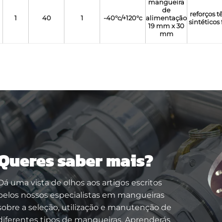
mangueira
de
reforços t
1
40
1
-40°c/+120°c
alimentação
sintéticos 
19 mm x 30
mm
Queres saber mais?
Dá uma vista de olhos aos artigos escritos
pelos nossos especialistas em mangueiras
sobre a seleção, utilização e manutenção de
diferentes tipos de mangueiras. Aprenderás