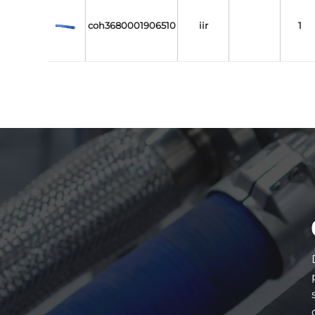
coh3680001906510
iir
1