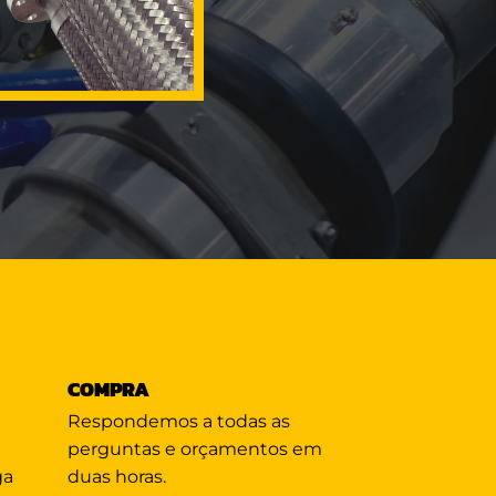
COMPRA
Respondemos a todas as
perguntas e orçamentos em
ga
duas horas.