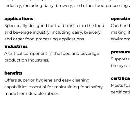
industry, including dairy, brewery, and other food processing 
applications
operati
Specifically designed for fluid transfer in the food
Can handl
and beverage industry, including dairy, brewery,
making it
and other food processing applications.
environm
industries
pressure
A critical component in the food and beverage
Supports 
production industries.
the dynam
benefits
certific
Offers superior hygiene and easy cleaning
Meets fda
capabilities essential for maintaining food safety,
certificat
made from durable rubber.