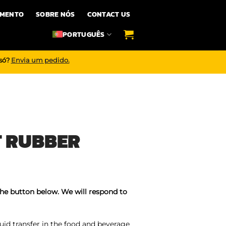
IMENTO
SOBRE NÓS
CONTACT US
PORTUGUÊS
 só?
Envia um pedido.
T RUBBER
the button below. We will respond to
uid transfer in the food and beverage