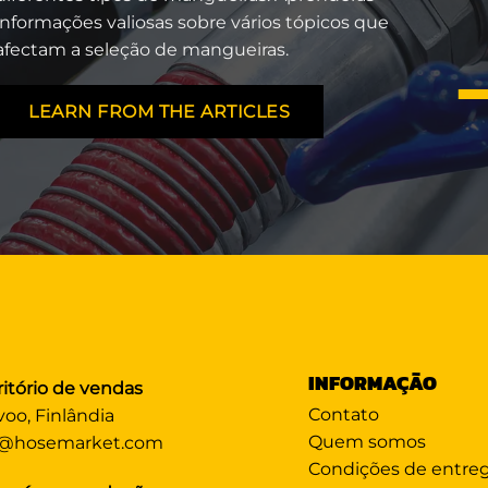
informações valiosas sobre vários tópicos que
afectam a seleção de mangueiras.
LEARN FROM THE ARTICLES
INFORMAÇÃO
ritório de vendas
Contato
voo, Finlândia
Quem somos
@hosemarket.com
Condições de entre