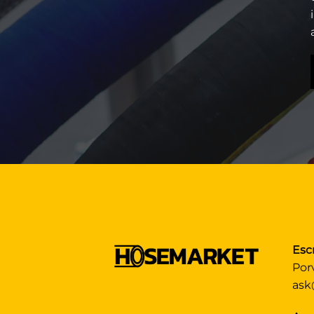
Esc
Por
ask