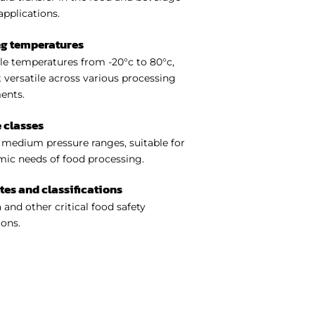
applications.
ng temperatures
e temperatures from -20°c to 80°c,
 versatile across various processing
ents.
 classes
medium pressure ranges, suitable for
ic needs of food processing.
ates and classifications
 and other critical food safety
ions.