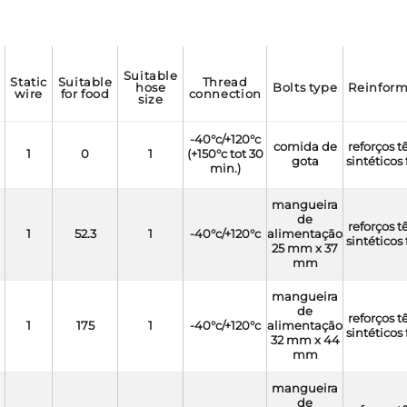
suitable
static
suitable
thread
hose
bolts type
reinfor
wire
for food
connection
size
-40°c/+120°c
comida de
reforços t
1
0
1
(+150°c tot 30
gota
sintéticos 
min.)
mangueira
de
reforços t
1
52.3
1
-40°c/+120°c
alimentação
sintéticos 
25 mm x 37
mm
mangueira
de
reforços t
1
175
1
-40°c/+120°c
alimentação
sintéticos 
32 mm x 44
mm
mangueira
de