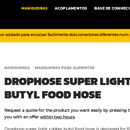
MANGUEIRAS
ACOPLAMENTOS
BASE DE CONHEC
or soldado para encaixar facilmente dois conectores diferentes num
MANGUEIRAS
MANGUEIRAS PARA ALIMENTOS
/
DROPHOSE SUPER LIGH
BUTYL FOOD HOSE
Request a quote for the product you want easily by pressing 
you with an offer
within two hours
.
Drophose super light rubber butyl food hose is designed for fl