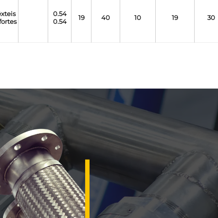
êxteis
0.54
19
40
10
19
30
fortes
0.54