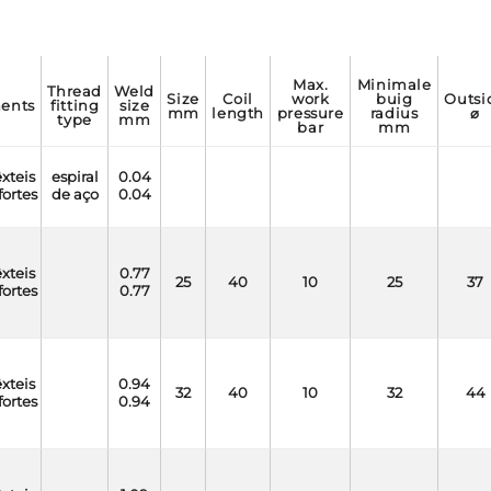
max.
minimale
thread
weld
size
coil
work
buig
outside
ments
fitting
size
mm
length
pressure
radius
⌀
type
mm
bar
mm
êxteis
espiral
0.04
fortes
de aço
0.04
êxteis
0.77
25
40
10
25
37
fortes
0.77
êxteis
0.94
32
40
10
32
44
fortes
0.94