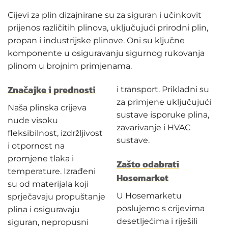
Cijevi za plin dizajnirane su za siguran i učinkovit
prijenos različitih plinova, uključujući prirodni plin,
propan i industrijske plinove. Oni su ključne
komponente u osiguravanju sigurnog rukovanja
plinom u brojnim primjenama.
Značajke i prednosti
i transport. Prikladni su
za primjene uključujući
Naša plinska crijeva
sustave isporuke plina,
nude visoku
zavarivanje i HVAC
fleksibilnost, izdržljivost
sustave.
i otpornost na
promjene tlaka i
Zašto odabrati
temperature. Izrađeni
Hosemarket
su od materijala koji
U Hosemarketu
sprječavaju propuštanje
poslujemo s crijevima
plina i osiguravaju
desetljećima i riješili
siguran, nepropusni