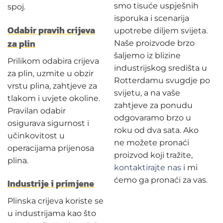
smo tisuće uspješnih
spoj.
isporuka i scenarija
Odabir pravih crijeva
upotrebe diljem svijeta.
za plin
Naše proizvode brzo
šaljemo iz blizine
Prilikom odabira crijeva
industrijskog središta u
za plin, uzmite u obzir
Rotterdamu svugdje po
vrstu plina, zahtjeve za
svijetu, a na vaše
tlakom i uvjete okoline.
zahtjeve za ponudu
Pravilan odabir
odgovaramo brzo u
osigurava sigurnost i
roku od dva sata. Ako
učinkovitost u
ne možete pronaći
operacijama prijenosa
proizvod koji tražite,
plina.
kontaktirajte nas
i mi
ćemo ga pronaći za vas.
Industrije i primjene
Plinska crijeva koriste se
u industrijama kao što