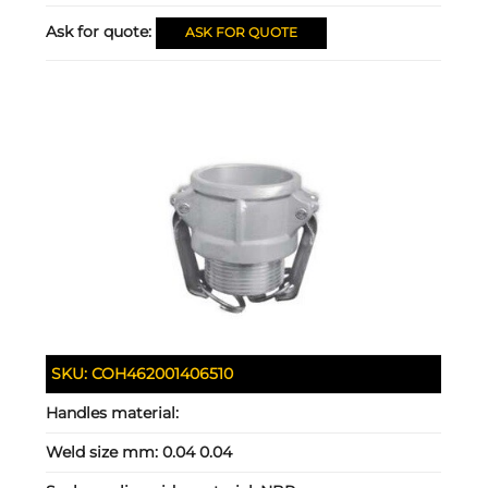
Ask for quote:
ASK FOR QUOTE
SKU:
COH462001406510
Handles material:
Weld size mm:
0.04 0.04