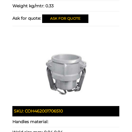
Weight kg/mtr:
0.33
Ask for quote:
ASK FOR QUOTE
SKU:
COH462001706510
Handles material: