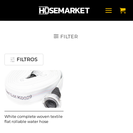
Saltar
al
contenido
FILTER
FILTROS
White complete woven textile
flat rollable water hose