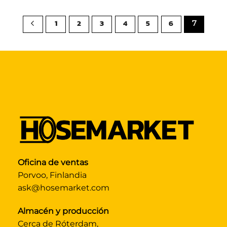
1
2
3
4
5
6
7
Oficina de ventas
Porvoo, Finlandia
ask@hosemarket.com
Almacén y producción
Cerca de Róterdam,