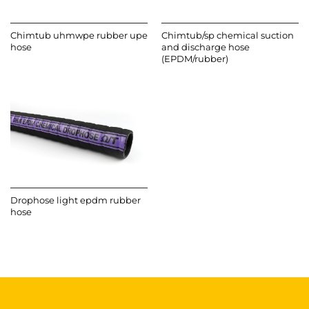
Chimtub uhmwpe rubber upe
Chimtub/sp chemical suction
hose
and discharge hose
(EPDM/rubber)
Drophose light epdm rubber
hose