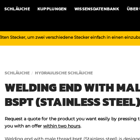
SCHLÄUCHE
KUPPLUNGEN
WISSENSDATENBANK
ÜBER
ßten Stecker, um zwei verschiedene Stecker einfach in einen einzu
SCHLÄUCHE
HYDRAULISCHE SCHLÄUCHE
/
WELDING END WITH MA
BSPT (STAINLESS STEEL
Request a quote for the product you want easily by pressing 
you with an offer
within two hours
.
Welding end with male thread bspt (Stainless steel) is designed