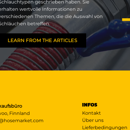
Schlauchtypen geschrieben haben. Sie
erhalten wertvolle Informationen zu
verschiedenen Themen, die die Auswahl von
Schläuchen betreffen.
LEARN FROM THE ARTICLES
INFOS
kaufsbüro
Kontakt
voo, Finnland
Über uns
@hosemarket.com
Lieferbedingungen