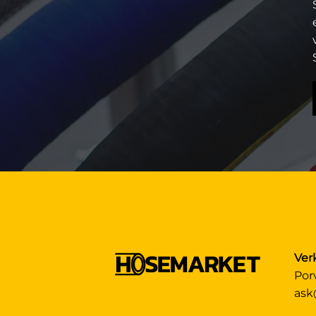
Ver
Por
ask