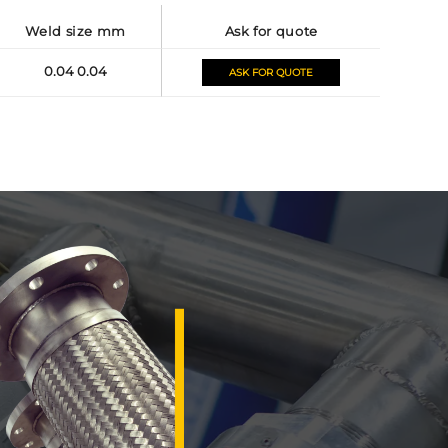
weld size mm
ask for quote
0.04 0.04
ASK FOR QUOTE