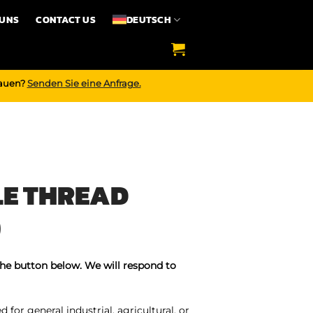
 UNS
CONTACT US
DEUTSCH
bauen?
Senden Sie eine Anfrage.
LE THREAD
)
the button below. We will respond to
 for general industrial, agricultural, or