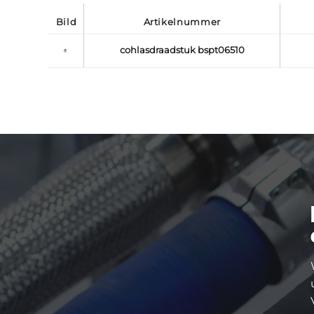
bild
artikelnummer
cohlasdraadstuk bspt06510