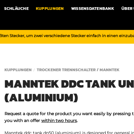
SCHLÄUCHE
KUPPLUNGEN
WISSENSDATENBANK
ÜBER
ßten Stecker, um zwei verschiedene Stecker einfach in einen einzu
KUPPLUNGEN
TROCKENER TRENNSCHALTER / MANNTEK
/
MANNTEK DDC TANK UN
(ALUMINIUM)
Request a quote for the product you want easily by pressing 
you with an offer
within two hours
.
Manntek ddc tank dn50 (aluminium) is designed for general ind