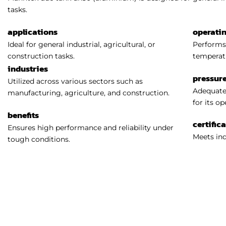
tasks.
applications
operati
Ideal for general industrial, agricultural, or
Performs 
construction tasks.
temperat
industries
pressure
Utilized across various sectors such as
Adequatel
manufacturing, agriculture, and construction.
for its o
benefits
certific
Ensures high performance and reliability under
Meets ind
tough conditions.