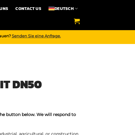
 UNS
CONTACT US
DEUTSCH
bauen?
Senden Sie eine Anfrage.
IT DN50
the button below. We will respond to
ustrial, agricultural, or construction