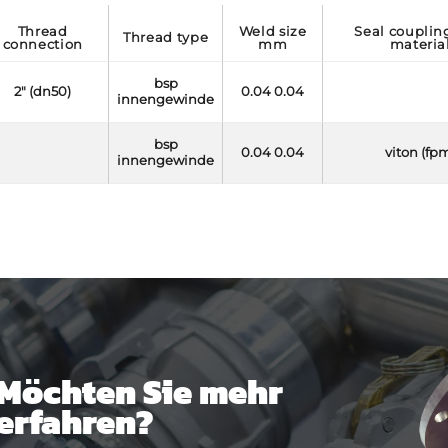
thread
weld size
seal coupling side
thread type
connection
mm
materia
bsp
2" (dn50)
0.04 0.04
innengewinde
bsp
0.04 0.04
viton (fp
innengewinde
Möchten Sie mehr
erfahren?