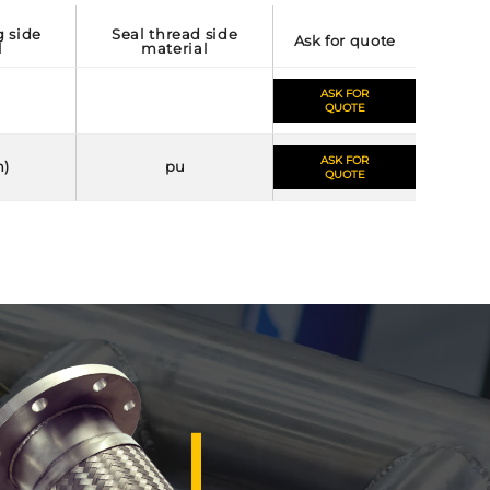
seal thread side
ask for quote
l
material
ASK FOR
QUOTE
ASK FOR
m)
pu
QUOTE