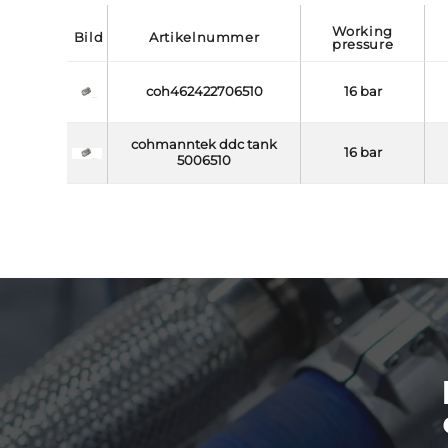
working
bild
artikelnummer
pressure
coh462422706510
16 bar
cohmanntek ddc tank
16 bar
5006510