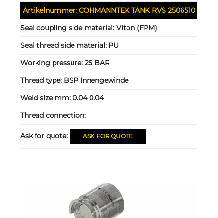
Artikelnummer:
COHMANNTEK TANK RVS 2506510
Seal coupling side material:
Viton (FPM)
Seal thread side material:
PU
Working pressure:
25 BAR
Thread type:
BSP Innengewinde
Weld size mm:
0.04 0.04
Thread connection:
Ask for quote:
ASK FOR QUOTE