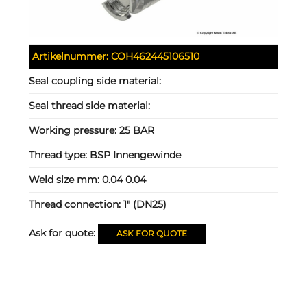
Artikelnummer:
COH462445106510
Seal coupling side material:
Seal thread side material:
Working pressure:
25 BAR
Thread type:
BSP Innengewinde
Weld size mm:
0.04 0.04
Thread connection:
1" (DN25)
Ask for quote:
ASK FOR QUOTE