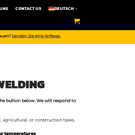
 UNS
CONTACT US
DEUTSCH
bauen?
Senden Sie eine Anfrage.
WELDING
the button below. We will respond to
 agricultural, or construction tasks.
ng temperatures