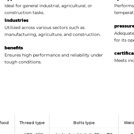
Ideal for general industrial, agricultural, or
Performs 
construction tasks.
temperat
industries
pressure
Utilized across various sectors such as
Adequatel
manufacturing, agriculture, and construction.
for its o
benefits
certific
Ensures high performance and reliability under
Meets ind
tough conditions.
 food
thread type
bolts type
we