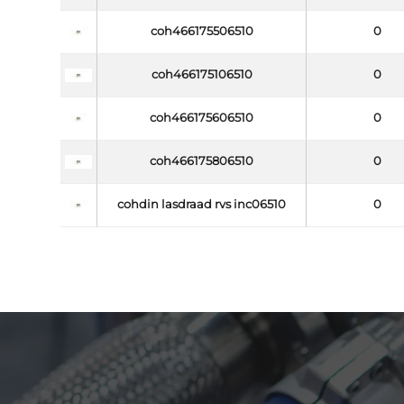
coh466175506510
0
coh466175106510
0
coh466175606510
0
coh466175806510
0
cohdin lasdraad rvs inc06510
0