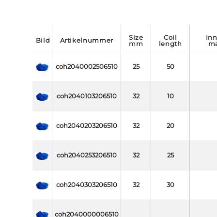
size
coil
inner wall
bild
artikelnummer
mm
length
ma
coh2040002506510
25
50
coh2040103206510
32
10
coh2040203206510
32
20
coh2040253206510
32
25
coh2040303206510
32
30
coh2040000006510