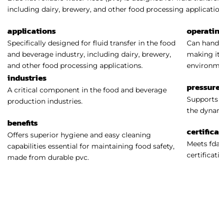
including dairy, brewery, and other food processing applicatio
applications
operati
Specifically designed for fluid transfer in the food
Can handl
and beverage industry, including dairy, brewery,
making it
and other food processing applications.
environm
industries
pressure
A critical component in the food and beverage
Supports 
production industries.
the dynam
benefits
certific
Offers superior hygiene and easy cleaning
Meets fda
capabilities essential for maintaining food safety,
certificat
made from durable pvc.