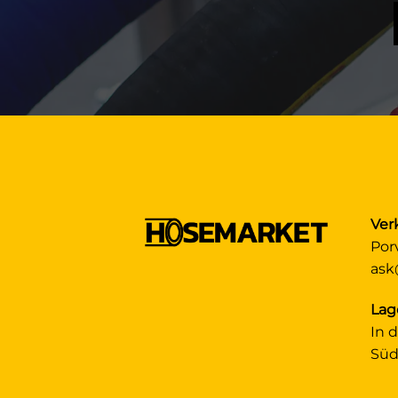
Ver
Por
ask
Lag
In 
Süd