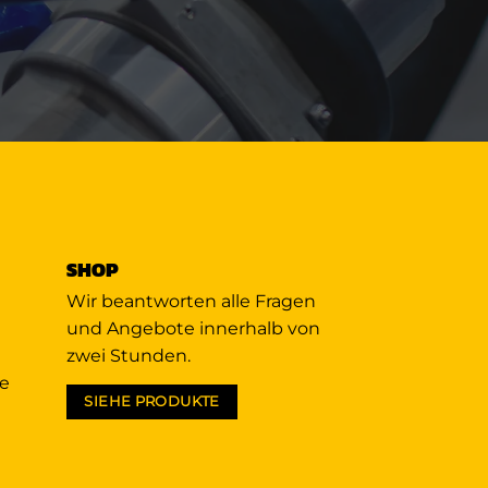
SHOP
Wir beantworten alle Fragen
und Angebote innerhalb von
zwei Stunden.
ie
SIEHE PRODUKTE