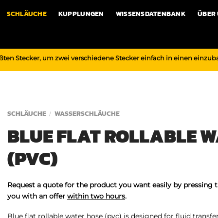
SCHLÄUCHE
KUPPLUNGEN
WISSENSDATENBANK
ÜBER
ßten Stecker, um zwei verschiedene Stecker einfach in einen einzu
SCHLÄUCHE
WASSERSCHLÄUCHE
/
BLUE FLAT ROLLABLE W
(PVC)
Request a quote for the product you want easily by pressing 
you with an offer
within two hours
.
Blue flat rollable water hose (pvc) is designed for fluid transf