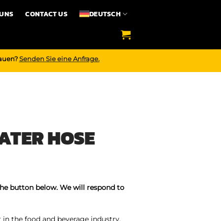
 UNS
CONTACT US
DEUTSCH
bauen?
Senden Sie eine Anfrage.
ATER HOSE
the button below. We will respond to
er in the food and beverage industry,