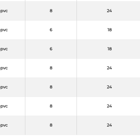
pvc
8
24
pvc
6
18
pvc
6
18
pvc
8
24
pvc
8
24
pvc
8
24
pvc
8
24