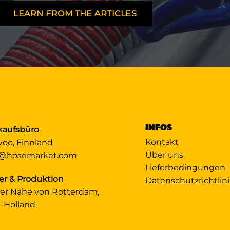
LEARN FROM THE ARTICLES
INFOS
kaufsbüro
Kontakt
voo, Finnland
Über uns
@hosemarket.com
Lieferbedingungen
er & Produktion
Datenschutzrichtlin
der Nähe von Rotterdam,
-Holland