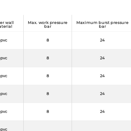
max. work pressure
maximum burst pressure
terial
bar
bar
pvc
8
24
pvc
8
24
pvc
8
24
pvc
8
24
pvc
8
24
pvc