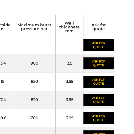
wall
maximum burst
ask for
thickness
⌀
pressure bar
quote
mm
ASK FOR
QUOTE
ASK FOR
13.4
900
3.5
QUOTE
ASK FOR
15
850
3.55
QUOTE
ASK FOR
17.4
820
3.95
QUOTE
ASK FOR
20.6
700
3.95
QUOTE