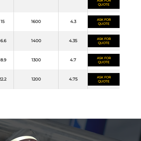
ASK FOR
QUOTE
ASK FOR
15
1600
4.3
QUOTE
ASK FOR
16.6
1400
4.35
QUOTE
ASK FOR
18.9
1300
4.7
QUOTE
ASK FOR
22.2
1200
4.75
QUOTE