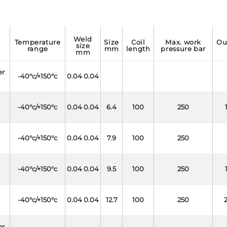
weld
temperature
size
coil
max. work
outside
size
range
mm
length
pressure bar
mm
er
-40°c/+150°c
0.04 0.04
-40°c/+150°c
0.04 0.04
6.4
100
250
-40°c/+150°c
0.04 0.04
7.9
100
250
-40°c/+150°c
0.04 0.04
9.5
100
250
-40°c/+150°c
0.04 0.04
12.7
100
250
er