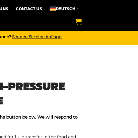
 UNS
CONTACT US
DEUTSCH
bauen?
Senden Sie eine Anfrage.
H-PRESSURE
E
the button below. We will respond to
d for fluid transfer in the food and