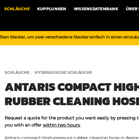
SCHLÄUCHE
KUPPLUNGEN
WISSENSDATENBANK
ÜBER
ßten Stecker, um zwei verschiedene Stecker einfach in einen einzu
SCHLÄUCHE
HYDRAULISCHE SCHLÄUCHE
/
ANTARIS COMPACT HIG
RUBBER CLEANING HOS
Request a quote for the product you want easily by pressing 
you with an offer
within two hours
.
Antaris compact high-pressure rubber cleaning hose is designe