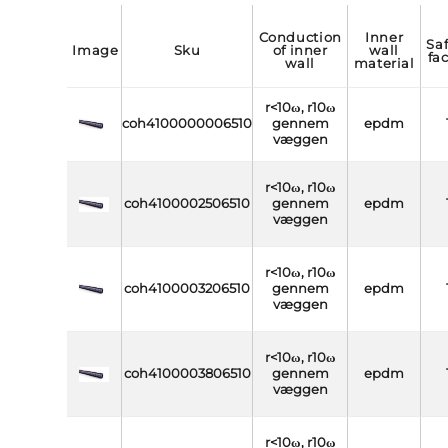
conduction
inner
safety
image
sku
of inner
wall
fa
wall
material
r<10ω, r10ω
coh4100000006510
gennem
epdm
væggen
r<10ω, r10ω
coh4100002506510
gennem
epdm
væggen
r<10ω, r10ω
coh4100003206510
gennem
epdm
væggen
r<10ω, r10ω
coh4100003806510
gennem
epdm
væggen
r<10ω, r10ω