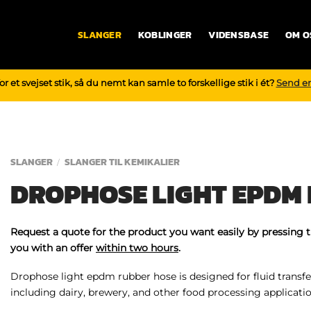
SLANGER
KOBLINGER
VIDENSBASE
OM O
r et svejset stik, så du nemt kan samle to forskellige stik i ét?
Send e
SLANGER
SLANGER TIL KEMIKALIER
/
DROPHOSE LIGHT EPDM
Request a quote for the product you want easily by pressing 
you with an offer
within two hours
.
Drophose light epdm rubber hose is designed for fluid transfe
including dairy, brewery, and other food processing applicatio