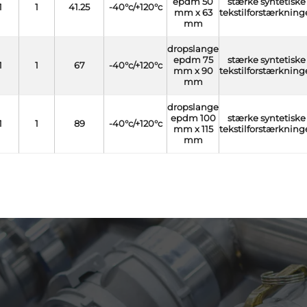
epdm 50
stærke syntetiske
1
1
41.25
-40°c/+120°c
mm x 63
tekstilforstærkning
mm
dropslange
epdm 75
stærke syntetiske
1
1
67
-40°c/+120°c
mm x 90
tekstilforstærkning
mm
dropslange
epdm 100
stærke syntetiske
1
1
89
-40°c/+120°c
mm x 115
tekstilforstærkning
mm