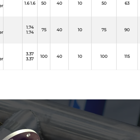
1.6 1.6
50
40
10
50
63
er
1.74
75
40
10
75
90
er
1.74
3.37
100
40
10
100
115
er
3.37