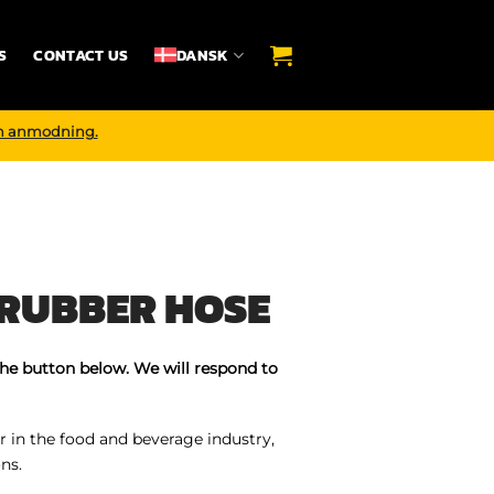
S
CONTACT US
DANSK
n anmodning.
 RUBBER HOSE
the button below. We will respond to
r in the food and beverage industry,
ns.