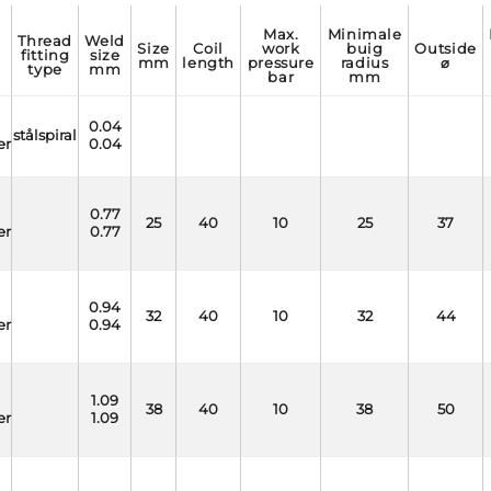
max.
minimale
thread
weld
size
coil
work
buig
outside
fitting
size
mm
length
pressure
radius
⌀
type
mm
bar
mm
0.04
stålspiral
er
0.04
0.77
25
40
10
25
37
er
0.77
0.94
32
40
10
32
44
er
0.94
1.09
38
40
10
38
50
er
1.09