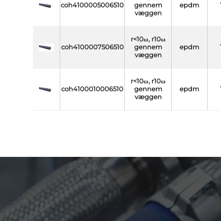
coh4100005006510
gennem
epdm
væggen
r<10ω, r10ω
coh4100007506510
gennem
epdm
væggen
r<10ω, r10ω
coh4100010006510
gennem
epdm
væggen