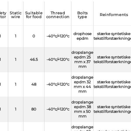
static
suitable
thread
bolts
reinforments
ctor
wire
for food
connection
type
drophose
stærke syntetiske
1
1
0
-40°c/+120°c
epdm
tekstilforstærkning
dropslange
epdm 25
stærke syntetiske
1
1
46.5
-40°c/+120°c
mm x 37
tekstilforstærkning
mm
dropslange
epdm 32
stærke syntetiske
1
1
48
-40°c/+120°c
mm x 44
tekstilforstærkning
mm
dropslange
epdm 38
stærke syntetiske
1
1
80
-40°c/+120°c
mm x 50
tekstilforstærkning
mm
dropslange