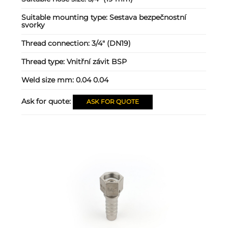
Suitable mounting type:
Sestava bezpečnostní
svorky
Thread connection:
3/4" (DN19)
Thread type:
Vnitřní závit BSP
Weld size mm:
0.04 0.04
Ask for quote:
ASK FOR QUOTE