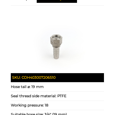
SKU:
COH403007206510
Hose tail ⌀:
19 mm
Seal thread side material:
PTFE
Working pressure:
18
Suitable hose size:
3/4" (19 mm)