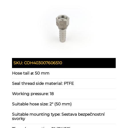
SKU:
COH403007606510
Hose tail ⌀:
50 mm
Seal thread side material:
PTFE
Working pressure:
18
Suitable hose size:
2" (50 mm)
Suitable mounting type:
Sestava bezpečnostní
svorky