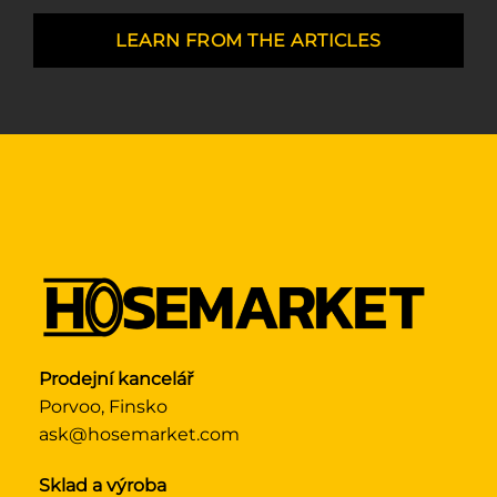
LEARN FROM THE ARTICLES
Prodejní kancelář
Porvoo, Finsko
ask@hosemarket.com
Sklad a výroba