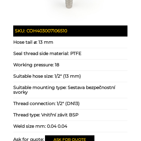
SKU:
COH403007106510
Hose tail ⌀:
13 mm
Seal thread side material:
PTFE
Working pressure:
18
Suitable hose size:
1/2" (13 mm)
Suitable mounting type:
Sestava bezpečnostní
svorky
Thread connection:
1/2" (DN13)
Thread type:
Vnitřní závit BSP
Weld size mm:
0.04 0.04
Ask for quote:
ASK FOR QUOTE