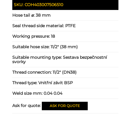
SKU:
COH403007506510
Hose tail ⌀:
38 mm
Seal thread side material:
PTFE
Working pressure:
18
Suitable hose size:
11/2" (38 mm)
Suitable mounting type:
Sestava bezpečnostní
svorky
Thread connection:
11/2" (DN38)
Thread type:
Vnitřní závit BSP
Weld size mm:
0.04 0.04
Ask for quote:
ASK FOR QUOTE