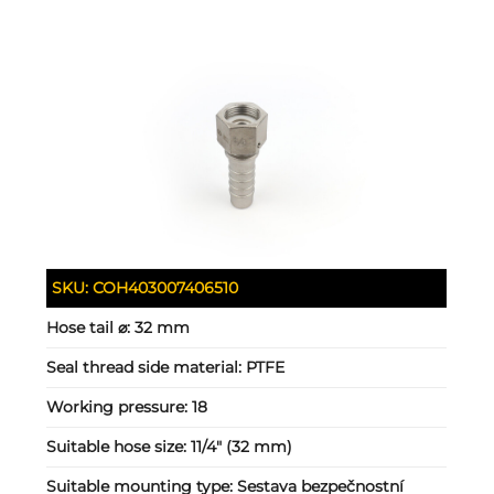
SKU:
COH403007406510
Hose tail ⌀:
32 mm
Seal thread side material:
PTFE
Working pressure:
18
Suitable hose size:
11/4" (32 mm)
Suitable mounting type:
Sestava bezpečnostní