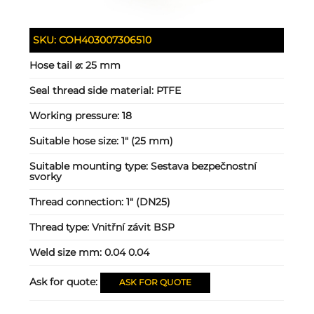
SKU:
COH403007306510
Hose tail ⌀:
25 mm
Seal thread side material:
PTFE
Working pressure:
18
Suitable hose size:
1" (25 mm)
Suitable mounting type:
Sestava bezpečnostní
svorky
Thread connection:
1" (DN25)
Thread type:
Vnitřní závit BSP
Weld size mm:
0.04 0.04
Ask for quote:
ASK FOR QUOTE