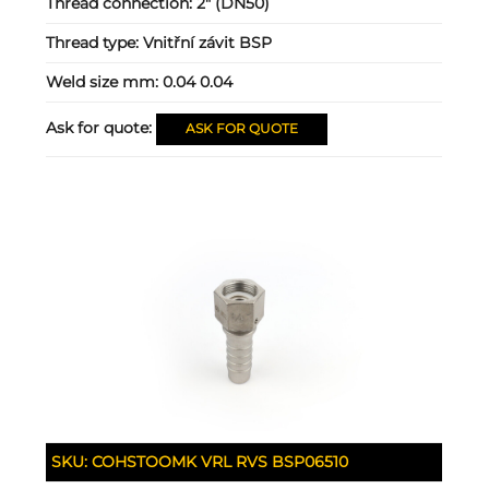
Thread connection:
2" (DN50)
Thread type:
Vnitřní závit BSP
Weld size mm:
0.04 0.04
Ask for quote:
ASK FOR QUOTE
SKU:
COHSTOOMK VRL RVS BSP06510