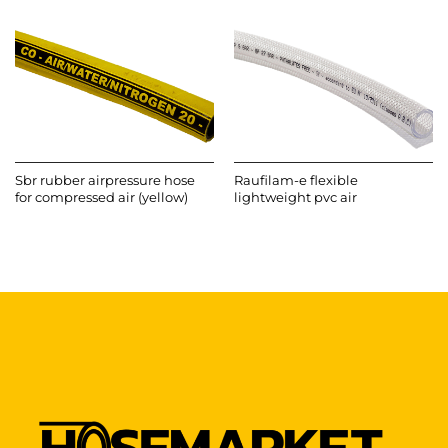
Sbr rubber airpressure hose
Raufilam-e flexible
for compressed air (yellow)
lightweight pvc air