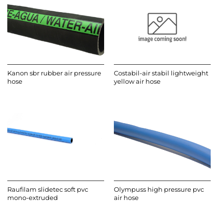
Kanon sbr rubber air pressure
Costabil-air stabil lightweight
hose
yellow air hose
Raufilam slidetec soft pvc
Olympuss high pressure pvc
mono-extruded
air hose