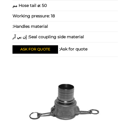
50 مم
Hose tail ⌀:
Working pressure:
18
Handles material:
Seal coupling side material:
إن بي آر
Ask for quote:
ASK FOR QUOTE