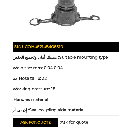
SKU:
COH462148406510
Suitable mounting type:
مشبك أمان وتجميع العقص
Weld size mm:
0.04 0.04
32 مم
Hose tail ⌀:
Working pressure:
18
Handles material:
Seal coupling side material:
إن بي آر
Ask for quote:
ASK FOR QUOTE