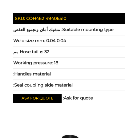
SKU:
COH462149406510
Suitable mounting type:
مشبك أمان وتجميع العقص
Weld size mm:
0.04 0.04
32 مم
Hose tail ⌀:
Working pressure:
18
Handles material:
Seal coupling side material:
Ask for quote:
ASK FOR QUOTE