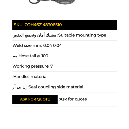
SKU:
COH462148306510
Suitable mounting type:
مشبك أمان وتجميع العقص
Weld size mm:
0.04 0.04
100 مم
Hose tail ⌀:
Working pressure:
7
Handles material:
Seal coupling side material:
إن بي آر
Ask for quote:
ASK FOR QUOTE