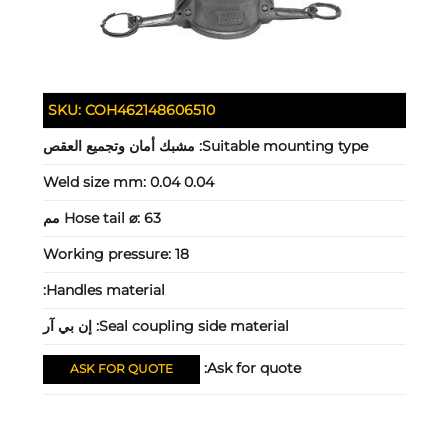
SKU:
COH462148606510
Suitable mounting type:
مشبك أمان وتجميع العقص
Weld size mm:
0.04 0.04
63 مم
Hose tail ⌀:
Working pressure:
18
Handles material:
Seal coupling side material:
إن بي آر
Ask for quote:
ASK FOR QUOTE