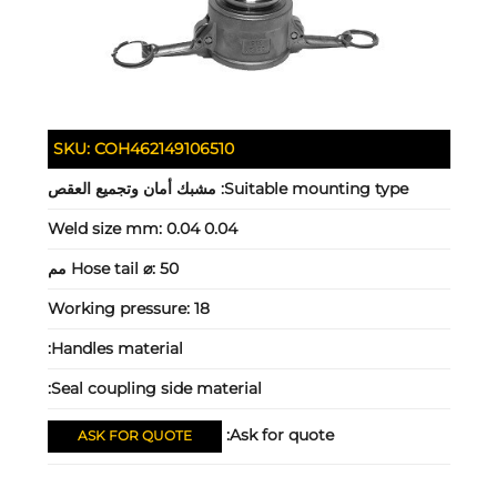
SKU:
COH462149106510
Suitable mounting type:
مشبك أمان وتجميع العقص
Weld size mm:
0.04 0.04
50 مم
Hose tail ⌀:
Working pressure:
18
Handles material:
Seal coupling side material:
Ask for quote:
ASK FOR QUOTE