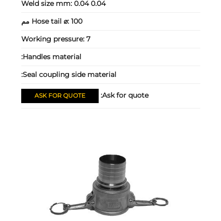
Weld size mm:
0.04 0.04
100 مم
Hose tail ⌀:
Working pressure:
7
Handles material:
Seal coupling side material:
Ask for quote:
ASK FOR QUOTE