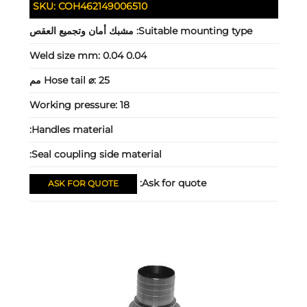
SKU:
COH462149006510
Suitable mounting type:
مشبك أمان وتجميع العقص
Weld size mm:
0.04 0.04
25 مم
Hose tail ⌀:
Working pressure:
18
Handles material:
Seal coupling side material:
Ask for quote:
ASK FOR QUOTE