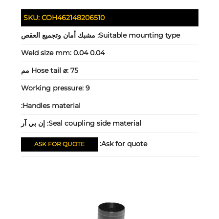
SKU:
COH462148206510
Suitable mounting type:
مشبك أمان وتجميع العقص
Weld size mm:
0.04 0.04
75 مم
Hose tail ⌀:
Working pressure:
9
Handles material:
Seal coupling side material:
إن بي آر
Ask for quote:
ASK FOR QUOTE