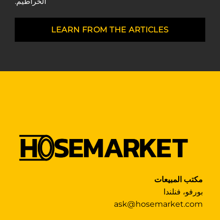
الخراطيم.
LEARN FROM THE ARTICLES
مكتب المبيعات
بورفو، فنلندا
ask@hosemarket.com