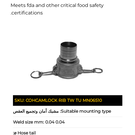
Meets fda and other critical food safety
certifications.
SKU:
COHCAMLOCK RIB TW TU MN06510
Suitable mounting type:
مشبك أمان وتجميع العقص
Weld size mm:
0.04 0.04
Hose tail ⌀: