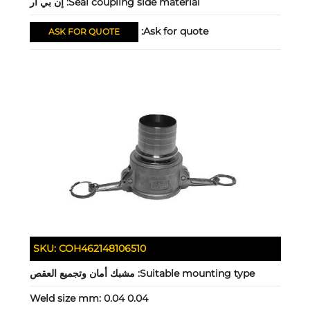
Seal coupling side material:
إن بي آر
Ask for quote:
ASK FOR QUOTE
SKU:
COH462148106510
Suitable mounting type:
مشبك أمان وتجميع العقص
Weld size mm:
0.04 0.04