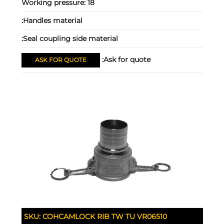
Working pressure:
18
Handles material:
Seal coupling side material:
Ask for quote:
ASK FOR QUOTE
SKU:
COHCAMLOCK RIB TW TU VR06510