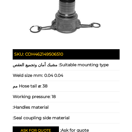
SKU:
COH462149506510
Suitable mounting type:
مشبك أمان وتجميع العقص
Weld size mm:
0.04 0.04
38 مم
Hose tail ⌀:
Working pressure:
18
Handles material:
Seal coupling side material:
Ask for quote:
ASK FOR QUOTE