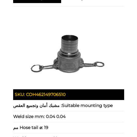
SKU:
COH462149706510
Suitable mounting type:
مشبك أمان وتجميع العقص
Weld size mm:
0.04 0.04
19 مم
Hose tail ⌀: