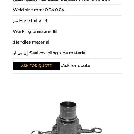
Weld size mm:
0.04 0.04
19 مم
Hose tail ⌀:
Working pressure:
18
Handles material:
Seal coupling side material:
إن بي آر
Ask for quote:
ASK FOR QUOTE