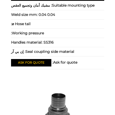
Suitable mounting type:
مشبك أمان وتجميع العقص
Weld size mm:
0.04 0.04
Hose tail ⌀:
Working pressure:
Handles material:
SS316
Seal coupling side material:
إن بي آر
Ask for quote:
ASK FOR QUOTE