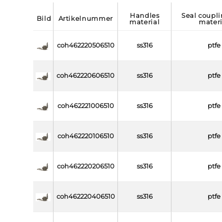
handles
seal coupling side
bild
artikelnummer
material
materi
coh462220506510
ss316
ptfe
coh462220606510
ss316
ptfe
coh462221006510
ss316
ptfe
coh462220106510
ss316
ptfe
coh462220206510
ss316
ptfe
coh462220406510
ss316
ptfe