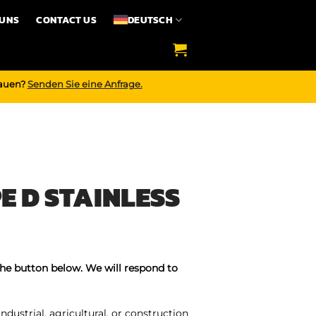
 UNS
CONTACT US
DEUTSCH
bauen?
Senden Sie eine Anfrage.
 D STAINLESS
the button below. We will respond to
ndustrial, agricultural, or construction