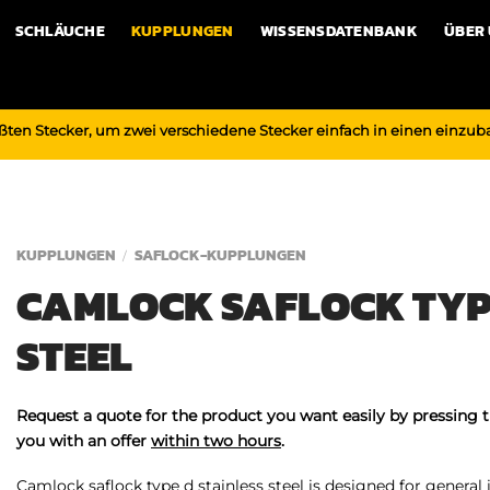
SCHLÄUCHE
KUPPLUNGEN
WISSENSDATENBANK
ÜBER
ßten Stecker, um zwei verschiedene Stecker einfach in einen einzu
KUPPLUNGEN
SAFLOCK-KUPPLUNGEN
/
CAMLOCK SAFLOCK TYPE
STEEL
Request a quote for the product you want easily by pressing 
you with an offer
within two hours
.
Camlock saflock type d stainless steel is designed for general i