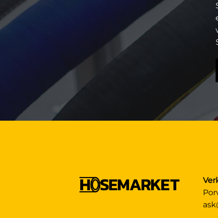
Ver
Por
ask