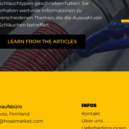
Schlauchtypen geschrieben haben. Sie
erhalten wertvolle Informationen zu
verschiedenen Themen, die die Auswahl von
Schläuchen betreffen.
LEARN FROM THE ARTICLES
INFOS
kaufsbüro
Kontakt
voo, Finnland
Über uns
@hosemarket.com
Lieferbedingungen