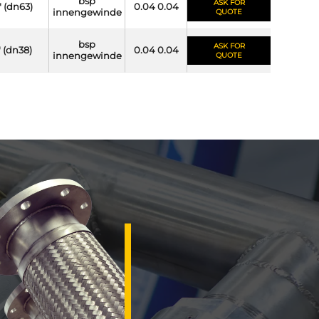
bsp
ASK FOR
" (dn63)
0.04 0.04
innengewinde
QUOTE
bsp
ASK FOR
" (dn38)
0.04 0.04
innengewinde
QUOTE