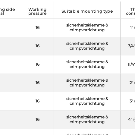
working
thread
suitable mounting type
al
pressure
con
sicherheitsklemme &
16
1"
crimpvorrichtung
sicherheitsklemme &
16
3/4
crimpvorrichtung
sicherheitsklemme &
16
11/4
crimpvorrichtung
sicherheitsklemme &
16
2"
crimpvorrichtung
sicherheitsklemme &
16
3"
crimpvorrichtung
sicherheitsklemme &
16
4" 
crimpvorrichtung