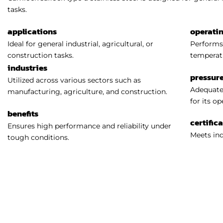
tasks.
applications
operati
Ideal for general industrial, agricultural, or
Performs 
construction tasks.
temperat
industries
pressure
Utilized across various sectors such as
Adequatel
manufacturing, agriculture, and construction.
for its o
benefits
certific
Ensures high performance and reliability under
Meets ind
tough conditions.