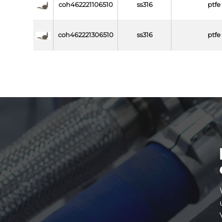
coh462221106510
ss316
ptfe
coh462221306510
ss316
ptfe