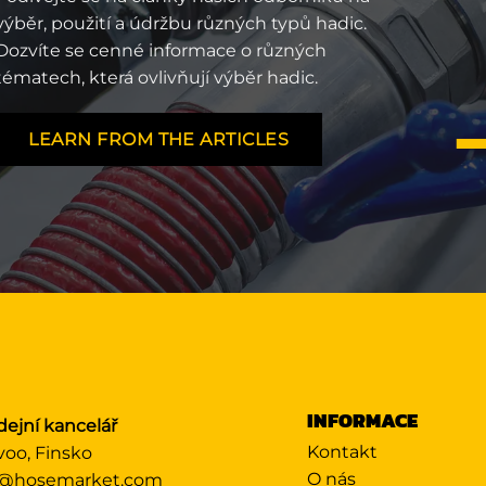
výběr, použití a údržbu různých typů hadic.
Dozvíte se cenné informace o různých
tématech, která ovlivňují výběr hadic.
LEARN FROM THE ARTICLES
INFORMACE
dejní kancelář
Kontakt
voo, Finsko
O nás
@hosemarket.com