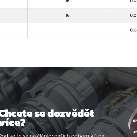
16
0.0
16
0.0
0.0
Chcete se dozvědět
více?
Podívejte se na články našich odborníků na