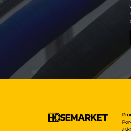
Pro
Por
ask