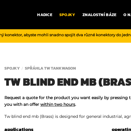
HADICE
SPOJKY
ZNALOSTNÍ BÁZE
O N
ný konektor, abyste mohli snadno spojit dva různé konektory do jed
SPOJKY
SPŘÁHLA TW TANKWAGON
/
TW BLIND END MB (BRAS
Request a quote for the product you want easily by pressing 
you with an offer
within two hours
.
Tw blind end mb (Brass) is designed for general industrial, agri
applications
operati