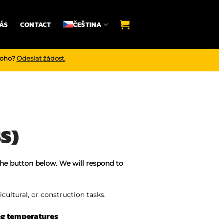
ÁS
CONTACT
ČEŠTINA
noho?
Odeslat žádost.
S)
the button below. We will respond to
cultural, or construction tasks.
ng temperatures