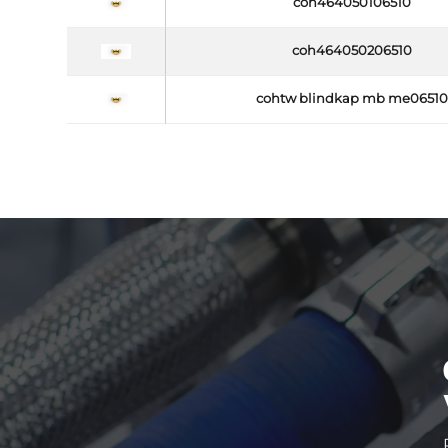
coh464050106510
coh464050206510
cohtw blindkap mb me06510