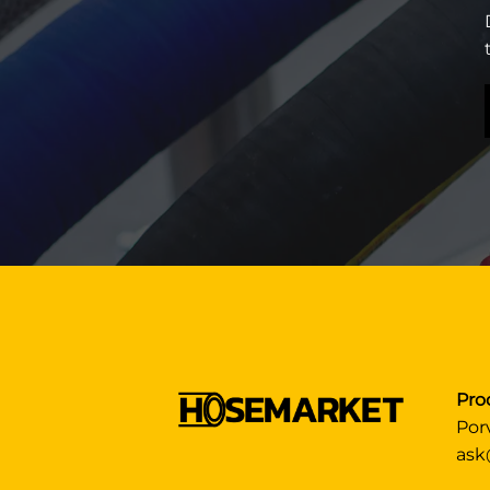
Pro
Por
ask