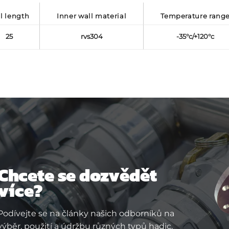
oil length
inner wall material
temperature rang
25
rvs304
-35°c/+120°c
Chcete se dozvědět
více?
Podívejte se na články našich odborníků na
výběr, použití a údržbu různých typů hadic.