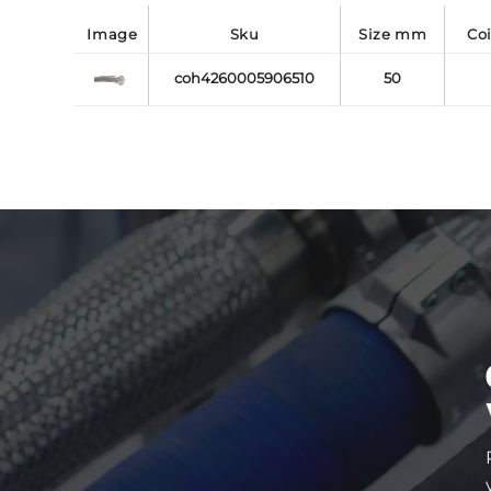
image
sku
size mm
c
coh4260005906510
50