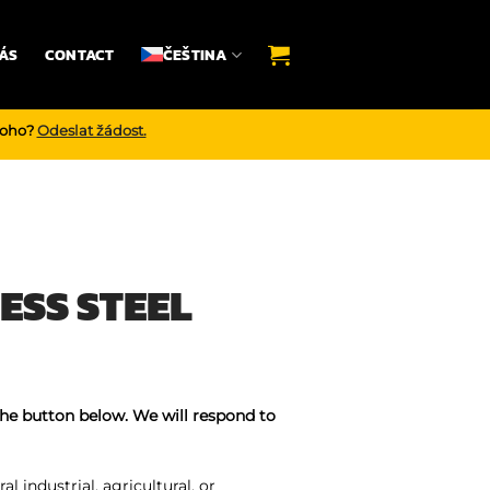
ÁS
CONTACT
ČEŠTINA
noho?
Odeslat žádost.
ESS STEEL
the button below. We will respond to
 industrial, agricultural, or