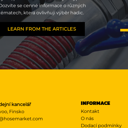
Dozvíte se cenné informace o různých
tématech, která ovlivňují výběr hadic.
LEARN FROM THE ARTICLES
INFORMACE
dejní kancelář
Kontakt
voo, Finsko
O nás
@hosemarket.com
Dodací podmínky