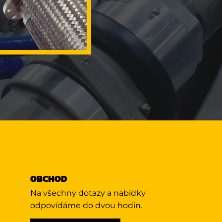
OBCHOD
Na všechny dotazy a nabídky
odpovídáme do dvou hodin.