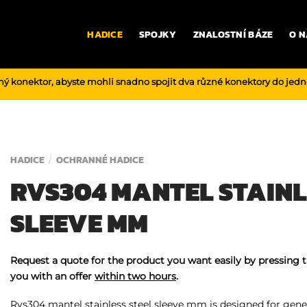
HADICE
SPOJKY
ZNALOSTNÍ BÁZE
O N
ný konektor, abyste mohli snadno spojit dva různé konektory do jed
HADICE
OCHRANNÉ HADICE
/
RVS304 MANTEL STAINL
SLEEVE MM
Request a quote for the product you want easily by pressing 
you with an offer
within two hours
.
Rvs304 mantel stainless steel sleeve mm is designed for general