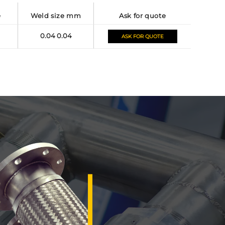
e
weld size mm
ask for quote
0.04 0.04
ASK FOR QUOTE