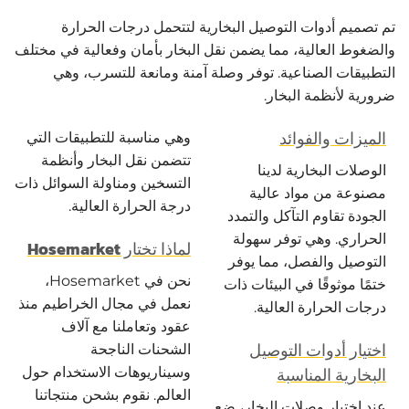
تم تصميم أدوات التوصيل البخارية لتتحمل درجات الحرارة
والضغوط العالية، مما يضمن نقل البخار بأمان وفعالية في مختلف
التطبيقات الصناعية. توفر وصلة آمنة ومانعة للتسرب، وهي
ضرورية لأنظمة البخار.
الميزات والفوائد
وهي مناسبة للتطبيقات التي
تتضمن نقل البخار وأنظمة
الوصلات البخارية لدينا
التسخين ومناولة السوائل ذات
مصنوعة من مواد عالية
درجة الحرارة العالية.
الجودة تقاوم التآكل والتمدد
الحراري. وهي توفر سهولة
لماذا تختار Hosemarket
التوصيل والفصل، مما يوفر
نحن في Hosemarket،
ختمًا موثوقًا في البيئات ذات
نعمل في مجال الخراطيم منذ
درجات الحرارة العالية.
عقود وتعاملنا مع آلاف
اختيار أدوات التوصيل
الشحنات الناجحة
البخارية المناسبة
وسيناريوهات الاستخدام حول
العالم. نقوم بشحن منتجاتنا
عند اختيار وصلات البخار، ضع