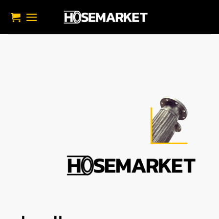
خطي
لمحتوى